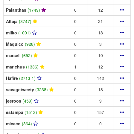
Palanthas
(1749)
0
12
Altaja
(3747)
0
21
milko
(1001)
0
18
Maquico
(928)
0
3
marsell
(652)
0
10
marichus
(1336)
1
12
Hafire
(2713-1)
0
142
savagetweety
(3238)
0
18
jeeroos
(459)
0
9
estampa
(1512)
0
157
micaco
(364)
0
0