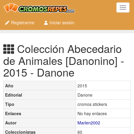
Toggl
navig
Registrarme
Iniciar sesión
Colección Abecedario
de Animales [Danonino] -
2015 - Danone
Año
2015
Editorial
Danone
Tipo
cromos stickers
Enlaces
No hay enlaces
Autor
Marlen2002
Coleccionistas
60