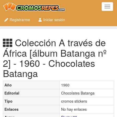
Toggl
navig
Registrarme
Iniciar sesión
Colección A través de
África [álbum Batanga nº
2] - 1960 - Chocolates
Batanga
Año
1960
Editorial
Chocolates Batanga
Tipo
cromos stickers
Enlaces
No hay enlaces