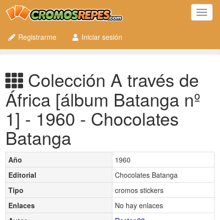
Toggl
navig
Registrarme
Iniciar sesión
Colección A través de
África [álbum Batanga nº
1] - 1960 - Chocolates
Batanga
Año
1960
Editorial
Chocolates Batanga
Tipo
cromos stickers
Enlaces
No hay enlaces