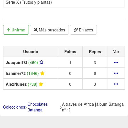
Serie X (Frutos y plantas)
Unirme
Más buscados
Enlaces
Usuario
Faltas
Repes
Ver
JoaquinTG
(460)
1
3
hammer72
(1846)
0
6
AlexNunez
(738)
0
3
Chocolates
A través de África [álbum Batanga
Colecciones
>
>
Batanga
nº 1]