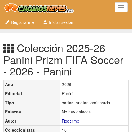
Toggl
navig
Registrarme
Iniciar sesión
Colección 2025-26
Panini Prizm FIFA Soccer
- 2026 - Panini
Año
2026
Editorial
Panini
Tipo
cartas tarjetas lamincards
Enlaces
No hay enlaces
Autor
Rogermb
Coleccionistas
10