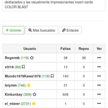
destacados y las visualmente impresionantes insert cards
COLOR BLAST
Unirme
Más buscados
Enlaces
Usuario
Faltas
Repes
Ver
Rogermb
(119)
38
38
viti18
(89)
13
0
Mundo1978Kawa1978
(118)
140
0
letymm
(746)
31
0
Kinkonkay
(309)
606
0
el_mister
(2731)
1
0