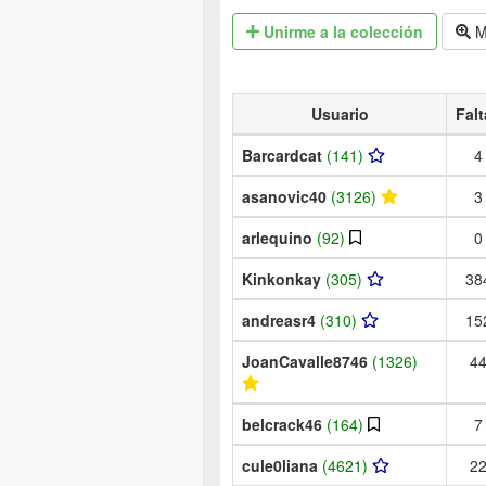
Unirme
a la colección
M
Usuario
Falt
Barcardcat
(141)
4
asanovic40
(3126)
3
arlequino
(92)
0
Kinkonkay
(305)
38
andreasr4
(310)
15
JoanCavalle8746
(1326)
4
belcrack46
(164)
7
cule0liana
(4621)
2