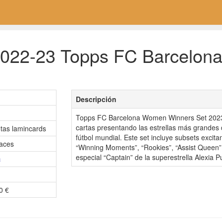
2022-23 Topps FC Barcelo
Descripción
Topps FC Barcelona Women Winners Set 2023!
cartas presentando las estrellas más grandes
etas lamincards
fútbol mundial. Este set incluye subsets excit
aces
“Winning Moments”, “Rookies”, “Assist Queen”
especial “Captain” de la superestrella Alexia Pu
c
0 €