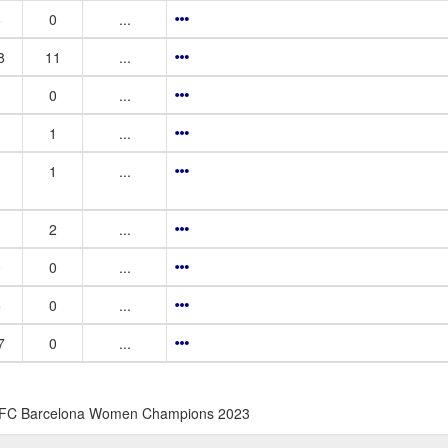
6
0
...
8
11
...
0
...
1
...
1
...
2
...
0
0
...
5
0
...
7
0
...
 FC Barcelona Women Champions 2023