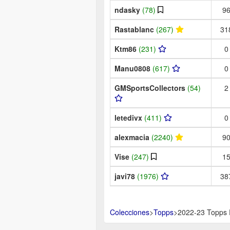
ndasky
(78)
9
Rastablanc
(267)
31
Ktm86
(231)
0
Manu0808
(617)
0
GMSportsCollectors
(54)
2
letedivx
(411)
0
alexmacia
(2240)
9
Vise
(247)
1
javi78
(1976)
38
Colecciones
>
Topps
>
2022-23 Topps