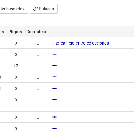
ás buscados
Enlaces
as
Repes
Actualiza.
0
...
intercambio entre colecciones
0
...
17
...
4
0
...
2
0
...
4
0
...
0
...
2
0
...