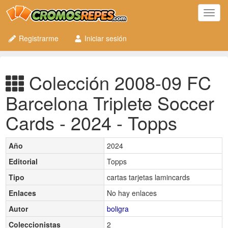
Toggl
navig
Registrarme
Iniciar sesión
Colección 2008-09 FC
Barcelona Triplete Soccer
Cards - 2024 - Topps
Año
2024
Editorial
Topps
Tipo
cartas tarjetas lamincards
Enlaces
No hay enlaces
Autor
boligra
Coleccionistas
2