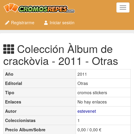
Toggl
navig
Registrarme
Iniciar sesión
Colección Àlbum de
crackòvia - 2011 - Otras
Año
2011
Editorial
Otras
Tipo
cromos stickers
Enlaces
No hay enlaces
Autor
estevenet
Coleccionistas
1
Precio Album/Sobre
0,00 / 0,00 €