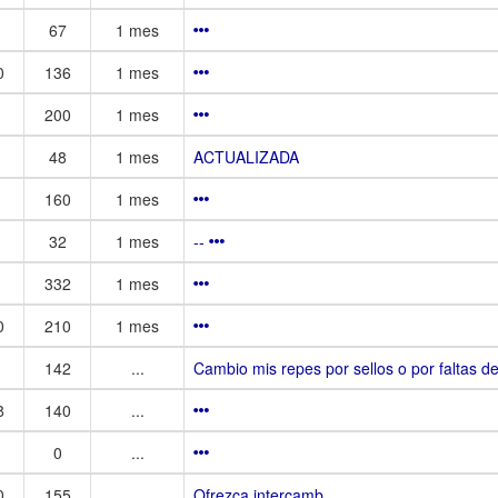
67
1 mes
0
136
1 mes
200
1 mes
48
1 mes
ACTUALIZADA
160
1 mes
32
1 mes
--
332
1 mes
0
210
1 mes
142
...
Cambio mis repes por sellos o por faltas d
8
140
...
0
...
0
155
...
Ofrezca intercamb