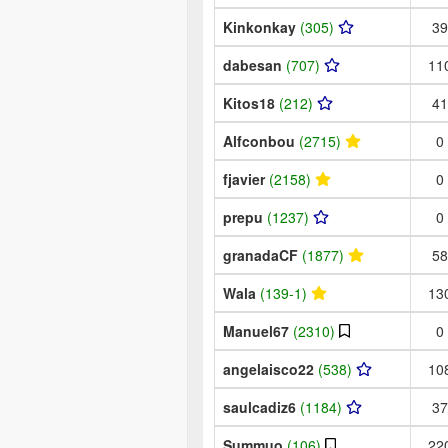
Kinkonkay
(305)
39
dabesan
(707)
11
Kitos18
(212)
41
Alfconbou
(2715)
0
fjavier
(2158)
0
prepu
(1237)
0
granadaCF
(1877)
58
Wala
(139-1)
13
Manuel67
(2310)
0
angelaisco22
(538)
10
saulcadiz6
(1184)
37
Summuo
(106)
22