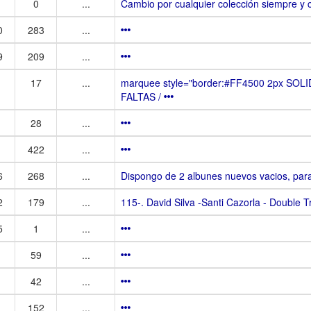
0
...
Cambio por cualquier colección siempre y
0
283
...
9
209
...
17
...
marquee style="border:#FF4500 2px SOL
FALTAS /
28
...
422
...
6
268
...
Dispongo de 2 albunes nuevos vacios, para
2
179
...
115-. David Silva -Santi Cazorla - Double T
5
1
...
59
...
42
...
152
...