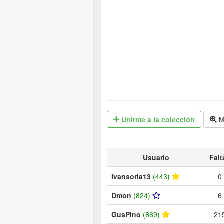
Unirme
a la colección
M
Usuario
Falt
Ivansoria13
(443)
0
Dmon
(824)
6
GusPino
(869)
21