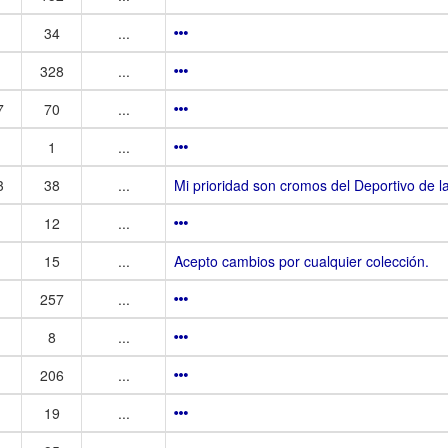
34
...
328
...
7
70
...
1
...
3
38
...
Mi prioridad son cromos del Deportivo de l
12
...
15
...
Acepto cambios por cualquier colección.
257
...
8
...
206
...
19
...