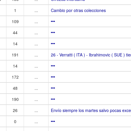
1
...
Cambio por otras colecciones
109
...
44
...
14
...
191
...
26 - Verratti ( ITA ) - Ibrahimovic ( SUE ) t
14
...
172
...
48
...
190
...
26
...
Envío siempre los martes salvo pocas exce
0
...