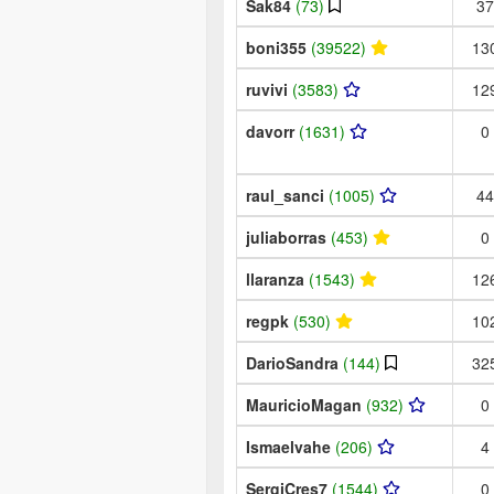
Sak84
(73)
37
boni355
(39522)
13
ruvivi
(3583)
12
davorr
(1631)
0
raul_sanci
(1005)
44
juliaborras
(453)
0
llaranza
(1543)
12
regpk
(530)
10
DarioSandra
(144)
32
MauricioMagan
(932)
0
Ismaelvahe
(206)
4
SergiCres7
(1544)
0