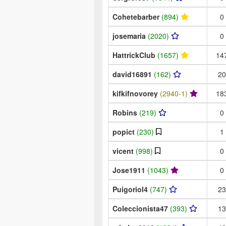
Cohetebarber
(894)
0
josemaria
(2020)
0
HattrickClub
(1657)
14
david16891
(162)
20
kifkifnovorey
(2940-1)
18
Robins
(219)
0
popict
(230)
1
vicent
(998)
0
Jose1911
(1043)
0
Puigoriol4
(747)
23
Coleccionista47
(393)
13