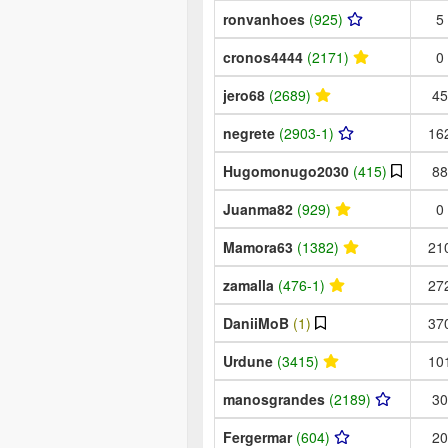
ronvanhoes
(925)
5
cronos4444
(2171)
0
jero68
(2689)
45
negrete
(2903-1)
16
Hugomonugo2030
(415)
88
Juanma82
(929)
0
Mamora63
(1382)
21
zamalla
(476-1)
27
DaniiMoB
(1)
37
Urdune
(3415)
10
manosgrandes
(2189)
30
Fergermar
(604)
20