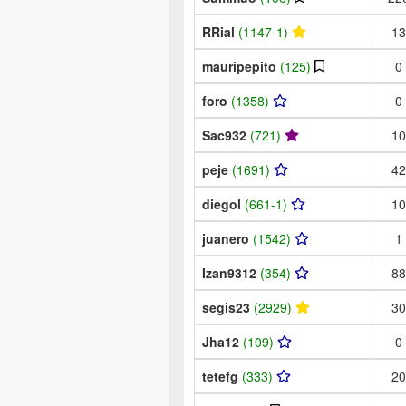
RRial
(1147-1)
13
mauripepito
(125)
0
foro
(1358)
0
Sac932
(721)
10
peje
(1691)
42
diegol
(661-1)
10
juanero
(1542)
1
Izan9312
(354)
88
segis23
(2929)
30
Jha12
(109)
0
tetefg
(333)
20