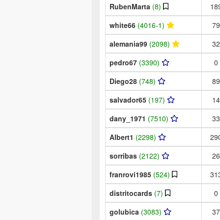
RubenMarta
(8)
18
white66
(4016-1)
79
alemania99
(2098)
32
pedro67
(3390)
0
Diego28
(748)
89
salvador65
(197)
14
dany_1971
(7510)
33
Albert1
(2298)
29
sorribas
(2122)
26
franrovi1985
(524)
31
distritocards
(7)
0
golubica
(3083)
37