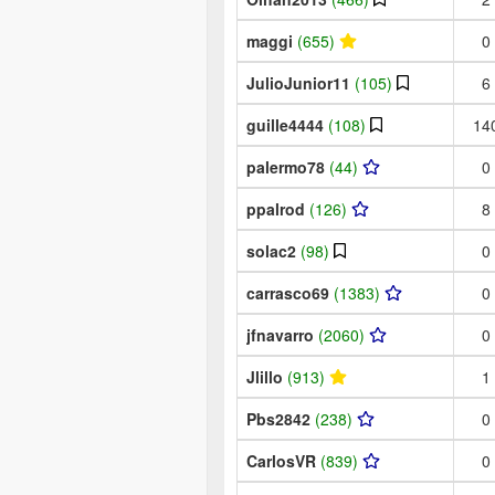
maggi
(655)
0
JulioJunior11
(105)
6
guille4444
(108)
14
palermo78
(44)
0
ppalrod
(126)
8
solac2
(98)
0
carrasco69
(1383)
0
jfnavarro
(2060)
0
Jlillo
(913)
1
Pbs2842
(238)
0
CarlosVR
(839)
0