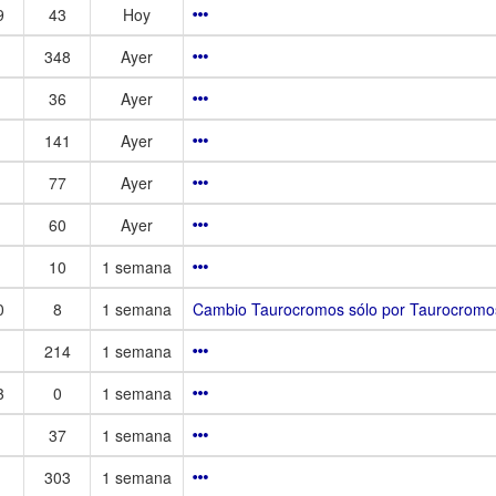
9
43
Hoy
348
Ayer
36
Ayer
141
Ayer
77
Ayer
60
Ayer
10
1 semana
0
8
1 semana
Cambio Taurocromos sólo por Taurocromos
214
1 semana
3
0
1 semana
37
1 semana
303
1 semana