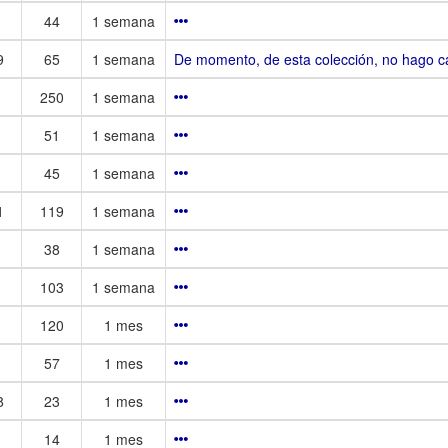
44
1 semana
9
65
1 semana
De momento, de esta colección, no hago c
250
1 semana
51
1 semana
45
1 semana
1
119
1 semana
38
1 semana
103
1 semana
120
1 mes
57
1 mes
8
23
1 mes
14
1 mes