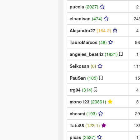
pucela
(2027)
2
elnanisan
(474)
24
Alejandro27
(164-2)
4
TauroMarcos
(48)
96
angeles_beatriz
(1821)
1
Seikosan
(0)
11
PauSan
(105)
15
rrg04
(314)
4
mono123
(20861)
8
chesmi
(193)
29
Tatu88
(122-1)
18
picas
(2537)
1