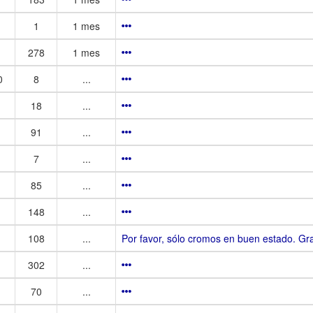
1
1 mes
278
1 mes
0
8
...
18
...
91
...
7
...
85
...
148
...
108
...
Por favor, sólo cromos en buen estado. Gr
302
...
70
...