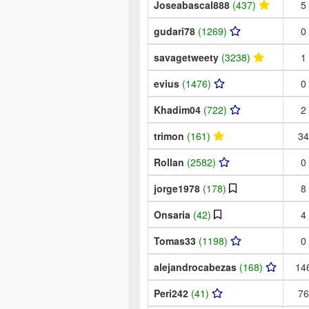
Joseabascal888
(437)
5
gudari78
(1269)
0
savagetweety
(3238)
1
evius
(1476)
0
Khadim04
(722)
2
trimon
(161)
34
Rollan
(2582)
0
jorge1978
(178)
8
Onsaria
(42)
4
Tomas33
(1198)
0
alejandrocabezas
(168)
14
Peri242
(41)
76