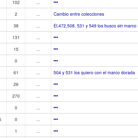
102
...
2
...
Cambio entre colecciones
38
...
El,472,508, 531 y 549 los busco sin marco
131
...
15
...
0
...
61
...
504 y 531 los quiero con el marco dorada
26
...
270
...
0
...
6
0
...
1
...