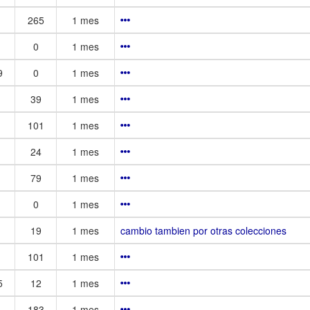
265
1 mes
0
1 mes
9
0
1 mes
39
1 mes
101
1 mes
24
1 mes
79
1 mes
0
1 mes
19
1 mes
cambio tambien por otras colecciones
101
1 mes
5
12
1 mes
183
1 mes