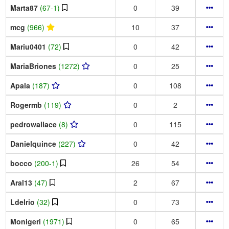
Marta87
(67-1)
0
39
mcg
(966)
10
37
Mariu0401
(72)
0
42
MariaBriones
(1272)
0
25
Apala
(187)
0
108
Rogermb
(119)
0
2
pedrowallace
(8)
0
115
Danielquince
(227)
0
42
bocco
(200-1)
26
54
Aral13
(47)
2
67
Ldelrio
(32)
0
73
Monigeri
(1971)
0
65