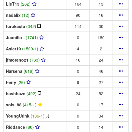
LieT13
(262)
164
13
nadalix
(12)
90
16
turukasta
(342)
114
30
Juanillo_
(1741)
0
180
Asier19
(1569-1)
4
2
jfmoreno21
(763)
16
24
Narsena
(616)
0
46
Ferry
(26)
9
27
hashhaze
(492)
24
52
sols_88
(415-1)
0
17
YoungUrink
(136-1)
0
34
Riddance
(80)
0
14