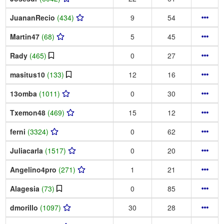
JuananRecio
(434)
9
54
Martin47
(68)
5
45
Rady
(465)
0
27
masitus10
(133)
12
16
13omba
(1011)
0
30
Txemon48
(469)
15
12
ferni
(3324)
0
62
Juliacarla
(1517)
0
20
Angelino4pro
(271)
1
21
Alagesia
(73)
0
85
dmorillo
(1097)
30
28