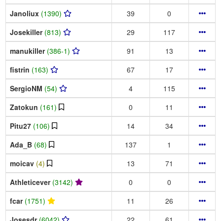
Janoliux
(1390)
39
0
Josekiller
(813)
29
117
manukiller
(386-1)
91
13
fistrin
(163)
67
17
SergioNM
(54)
4
115
Zatokun
(161)
0
11
Pitu27
(106)
14
34
Ada_B
(68)
137
1
moicav
(4)
13
71
Athleticever
(3142)
0
0
fcar
(1751)
11
26
Josesdr
(6042)
22
61