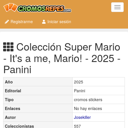
Toggl
navig
Registrarme
Iniciar sesión
Colección Super Mario
- It's a me, Mario! - 2025 -
Panini
Año
2025
Editorial
Panini
Tipo
cromos stickers
Enlaces
No hay enlaces
Autor
Josekiller
Coleccionistas
557