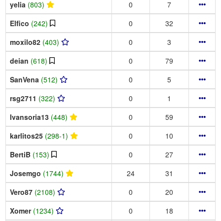
yelia
(803)
0
7
Elfico
(242)
0
32
moxilo82
(403)
0
3
deian
(618)
0
79
SanVena
(512)
0
5
rsg2711
(322)
0
1
Ivansoria13
(448)
0
59
karlitos25
(298-1)
0
10
BertiB
(153)
0
27
Josemgo
(1744)
24
31
Vero87
(2108)
0
20
Xomer
(1234)
0
18