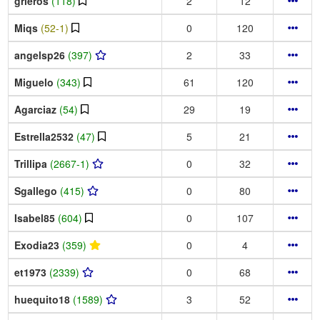
grieros
(118)
2
12
Miqs
(52-1)
0
120
angelsp26
(397)
2
33
Miguelo
(343)
61
120
Agarciaz
(54)
29
19
Estrella2532
(47)
5
21
Trillipa
(2667-1)
0
32
Sgallego
(415)
0
80
Isabel85
(604)
0
107
Exodia23
(359)
0
4
et1973
(2339)
0
68
huequito18
(1589)
3
52