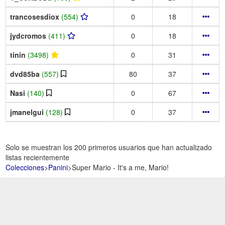
trancosesdiox
(554)
0
18
jydcromos
(411)
0
18
tinin
(3498)
0
31
dvd85ba
(557)
80
37
Nasi
(140)
0
67
jmanelgui
(128)
0
37
Solo se muestran los 200 primeros usuarios que han actualizado
listas recientemente
Colecciones
>
Panini
>
Super Mario - It's a me, Mario!