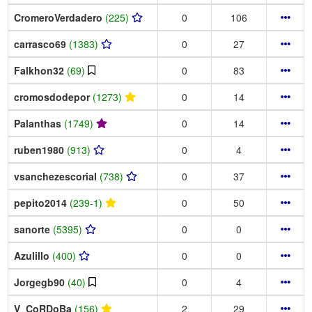
CromeroVerdadero
(225)
0
106
carrasco69
(1383)
0
27
Falkhon32
(69)
0
83
cromosdodepor
(1273)
0
14
Palanthas
(1749)
0
14
ruben1980
(913)
0
4
vsanchezescorial
(738)
0
37
pepito2014
(239-1)
0
50
sanorte
(5395)
0
0
Azulillo
(400)
0
0
Jorgegb90
(40)
0
4
V_CoRDoBa
(156)
2
29