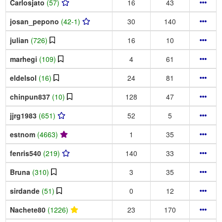
Carlosjato
(57)
16
43
josan_pepono
(42-1)
30
140
julian
(726)
16
10
marhegi
(109)
4
61
eldelsol
(16)
24
81
chinpun837
(10)
128
47
jjrg1983
(651)
52
5
estnom
(4663)
1
35
fenris540
(219)
140
33
Bruna
(310)
3
35
sirdande
(51)
0
12
Nachete80
(1226)
23
170