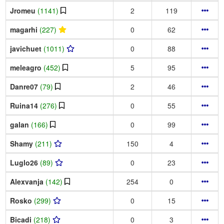
Jromeu
(1141)
2
119
magarhi
(227)
0
62
javichuet
(1011)
0
88
meleagro
(452)
5
95
Danre07
(79)
2
46
Ruina14
(276)
0
55
galan
(166)
0
99
Shamy
(211)
150
4
Luglo26
(89)
0
23
Alexvanja
(142)
254
0
Rosko
(299)
0
15
Bicadi
(218)
0
3