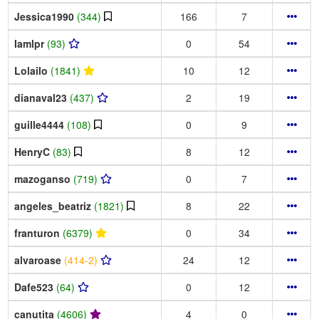
Jessica1990
(344)
166
7
Iamlpr
(93)
0
54
Lolailo
(1841)
10
12
dianaval23
(437)
2
19
guille4444
(108)
0
9
HenryC
(83)
8
12
mazoganso
(719)
0
7
angeles_beatriz
(1821)
8
22
franturon
(6379)
0
34
alvaroase
(414-2)
24
12
Dafe523
(64)
0
12
canutita
(4606)
4
0