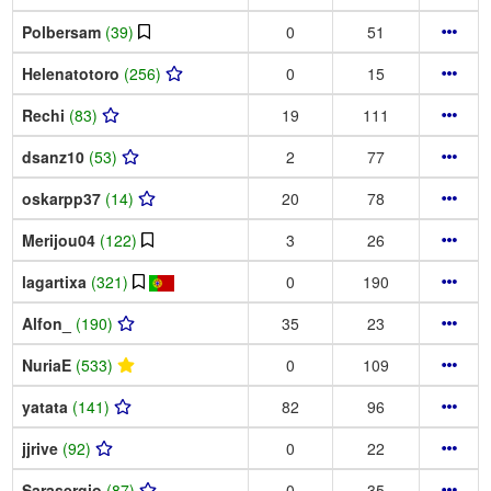
Polbersam
(39)
0
51
Helenatotoro
(256)
0
15
Rechi
(83)
19
111
dsanz10
(53)
2
77
oskarpp37
(14)
20
78
Merijou04
(122)
3
26
lagartixa
(321)
0
190
Alfon_
(190)
35
23
NuriaE
(533)
0
109
yatata
(141)
82
96
jjrive
(92)
0
22
Sarasergio
(87)
0
35