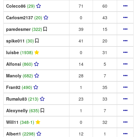
Coleco86
(29)
71
60
Carlosm2137
(20)
0
43
paredesmer
(322)
39
15
spike011
(30)
41
20
luisbe
(1938)
0
31
Alfonsi
(860)
14
5
Manoly
(682)
28
7
Fran92
(490)
1
35
Rumalu83
(213)
23
33
Alexynelly
(635)
1
7
Will11
(348-1)
0
32
Albert1
(2298)
12
1