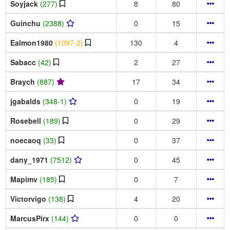
Soyjack
(277)
8
80
Guinchu
(2388)
0
15
Ealmon1980
(1097-2)
130
4
Sabacc
(42)
2
27
Braych
(887)
17
34
jgabalds
(348-1)
0
19
Rosebell
(189)
0
29
noecaoq
(33)
0
37
dany_1971
(7512)
0
45
Mapimv
(185)
0
7
Victorvigo
(138)
4
20
MarcusPirx
(144)
0
0