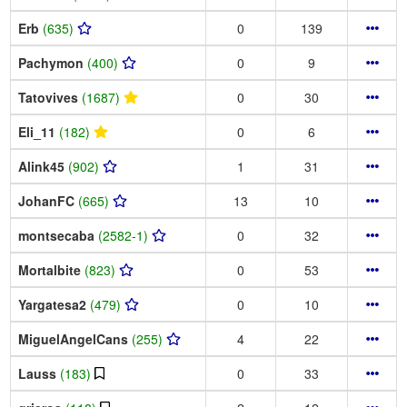
Erb
(635)
0
139
Pachymon
(400)
0
9
Tatovives
(1687)
0
30
Eli_11
(182)
0
6
Alink45
(902)
1
31
JohanFC
(665)
13
10
montsecaba
(2582-1)
0
32
Mortalbite
(823)
0
53
Yargatesa2
(479)
0
10
MiguelAngelCans
(255)
4
22
Lauss
(183)
0
33