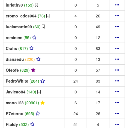
lurieth90
(153)
0
5
cromo_cdcs964
(76)
4
26
luciamartin99
(60)
0
49
reminem
(55)
0
12
Crahs
(817)
0
83
dianaedu
(220)
0
13
Ofeofe
(829)
0
57
PedroWhite
(284)
24
83
Javicao84
(149)
0
14
mono123
(20901)
6
17
R7eterno
(695)
24
26
Ftaldy
(532)
51
4