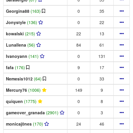
Georgina88
(163)
0
35
Jonystyle
(136)
0
22
kowalski
(215)
22
13
Lunallena
(56)
84
61
Ivanoyann
(141)
0
131
fafa
(176)
9
17
Nemesis1012
(64)
0
33
Mercury76
(1006)
149
9
quiquen
(1775)
0
8
gameover_granada
(2901)
0
3
monicaj0nes
(170)
24
46