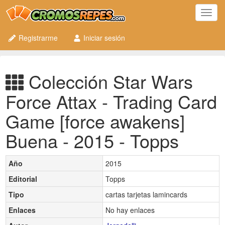
Toggl
navig
Registrarme
Iniciar sesión
Colección Star Wars
Force Attax - Trading Card
Game [force awakens]
Buena - 2015 - Topps
Año
2015
Editorial
Topps
Tipo
cartas tarjetas lamincards
Enlaces
No hay enlaces