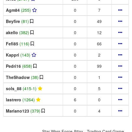
Agm84
(255)
0
7
Beyfire
(81)
0
49
akello
(382)
0
12
Fefi85
(116)
0
66
Kappri
(143)
0
2
Pedri16
(658)
0
99
TheShadow
(38)
0
1
sols_88
(415-1)
0
5
lastrero
(1264)
6
0
Mariano123
(379)
0
4
Star Wars Force Attax - Trading Card Game