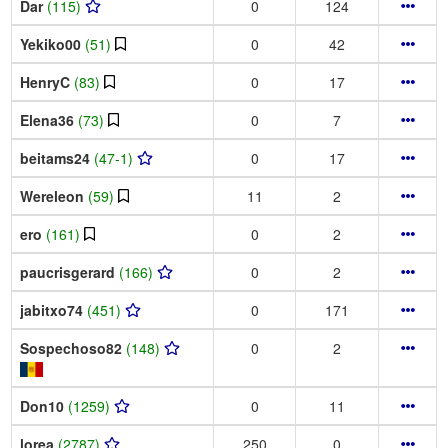
Dar
(115)
0
124
Yekiko00
(51)
0
42
HenryC
(83)
0
17
Elena36
(73)
0
7
beitams24
(47-1)
0
17
Wereleon
(59)
11
2
ero
(161)
0
2
paucrisgerard
(166)
0
2
jabitxo74
(451)
0
171
Sospechoso82
(148)
0
2
Don10
(1259)
0
11
lorea
(2787)
250
0