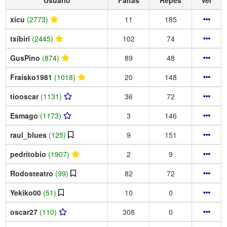
xicu
(2773)
11
185
txibiri
(2445)
102
74
GusPino
(874)
89
48
Fraisko1981
(1018)
20
148
tiooscar
(1131)
36
72
Esmago
(1173)
3
146
raul_blues
(125)
9
151
pedritobio
(1907)
2
9
Rodosteatro
(99)
82
72
Yekiko00
(51)
10
0
oscar27
(110)
308
0