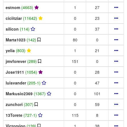
estnom
(4663)
1
27
ciciitziar
(11642)
0
23
silicon
(114)
0
37
Marta1023
(142)
80
0
yelia
(803)
1
21
jmvforever
(289)
151
0
Jose1911
(1054)
0
28
luisvander
(205-1)
0
47
Markusio2369
(1367)
0
101
zunchori
(307)
0
59
13Torete
(727-1)
115
8
Victorvigo
(139)
1
38