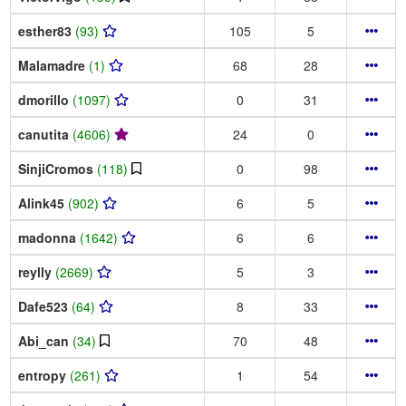
esther83
(93)
105
5
Malamadre
(1)
68
28
dmorillo
(1097)
0
31
canutita
(4606)
24
0
SinjiCromos
(118)
0
98
Alink45
(902)
6
5
madonna
(1642)
6
6
reylly
(2669)
5
3
Dafe523
(64)
8
33
Abi_can
(34)
70
48
entropy
(261)
1
54