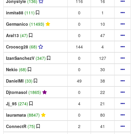
Jonystyle
(136)
116
16
inmita88
(111)
0
1
Germanico
(11493)
0
10
Aral13
(47)
0
47
Crooscg28
(68)
144
4
IzanSanchezV
(347)
0
127
Nekio
(68)
0
30
DanielMI
(33)
49
38
Djtornasol
(1865)
0
22
Jj_95
(274)
4
21
lauramata
(8847)
0
80
ConnectR
(75)
2
41