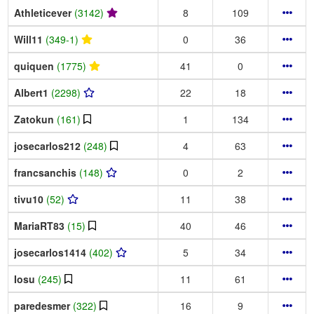
Athleticever
(3142)
8
109
Will11
(349-1)
0
36
quiquen
(1775)
41
0
Albert1
(2298)
22
18
Zatokun
(161)
1
134
josecarlos212
(248)
4
63
francsanchis
(148)
0
2
tivu10
(52)
11
38
MariaRT83
(15)
40
46
josecarlos1414
(402)
5
34
Iosu
(245)
11
61
paredesmer
(322)
16
9