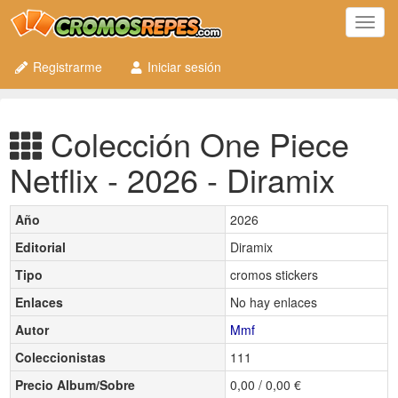
Toggl
navig
Registrarme
Iniciar sesión
Colección One Piece
Netflix - 2026 - Diramix
Año
2026
Editorial
Diramix
Tipo
cromos stickers
Enlaces
No hay enlaces
Autor
Mmf
Coleccionistas
111
Precio Album/Sobre
0,00 / 0,00 €