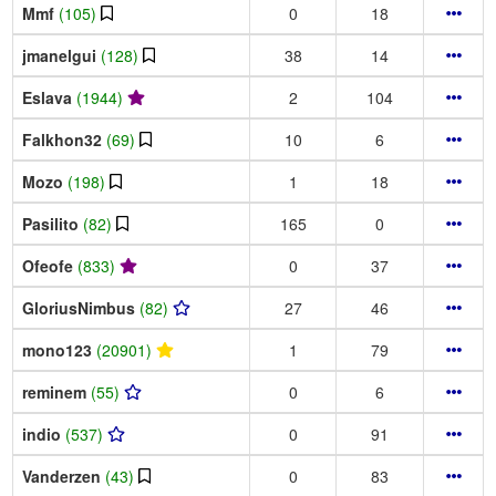
Mmf
(105)
0
18
jmanelgui
(128)
38
14
Eslava
(1944)
2
104
Falkhon32
(69)
10
6
Mozo
(198)
1
18
Pasilito
(82)
165
0
Ofeofe
(833)
0
37
GloriusNimbus
(82)
27
46
mono123
(20901)
1
79
reminem
(55)
0
6
indio
(537)
0
91
Vanderzen
(43)
0
83