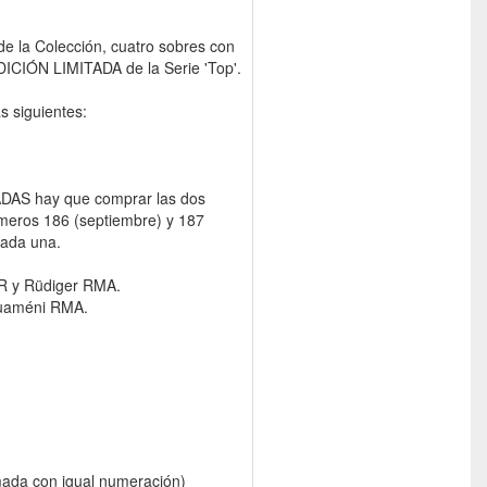
de la Colección, cuatro sobres con
DICIÓN LIMITADA de la Serie 'Top'.
s siguientes:
ADAS hay que comprar las dos
números 186 (septiembre) y 187
cada una.
R y Rüdiger RMA.
ouaméni RMA.
irmada con igual numeración)