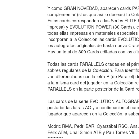
Y como GRAN NOVEDAD, aparecen cards PAR
complementar (si es que así lo deseas) tu Co
Estas cards corresponden a las Series ÉLITE
impresa) y EVOLUTION POWER (36 Cards), ed
todas ellas impresas en materiales especiale
incorporan a la Colección las cards EVOL
los autógrafos originales de hasta nueve Cra
Hay un total de 300 Cards editadas con los cit
Todas las cards PARALLELS citadas en el párr
sobres regulares de la Colección. Para identif
van diferenciadas con la letra P (de Parallel)
a la misma card del jugador en la Colección r
PARALLELS en la parte posterior de la Card r
Las cards de la serie EVOLUTION AUTÓGRAFO
posterior las letras AO y a continuación el nú
jugador que aparecen en la Colección, a saber
Modric RMA, Pedri BAR, Oyarzábal RSO, Ansu
Félix ATM, Unai Simón ATB y Pau Torres VIL.
**********