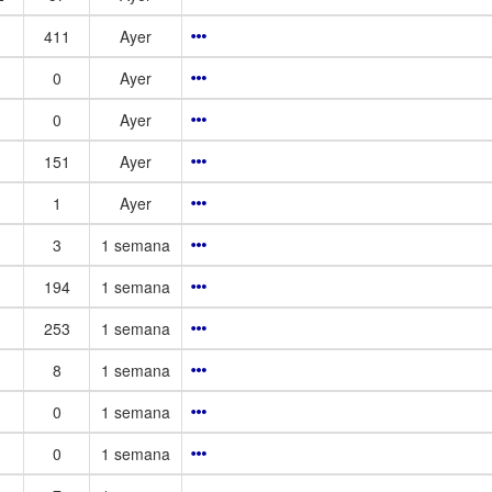
411
Ayer
0
Ayer
0
Ayer
151
Ayer
1
Ayer
3
1 semana
194
1 semana
253
1 semana
8
1 semana
0
1 semana
0
1 semana