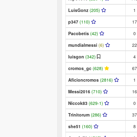
LuisGonz
(205)
1
p347
(110)
17
Pacobetis
(42)
0
mundialmessi
(6)
22
luisgon
(342)
4
cromos_gc
(628)
67
Aficioncromos
(2816)
1
Messi2016
(710)
16
Niccok83
(629-1)
0
Trinitorum
(286)
37
she51
(160)
8