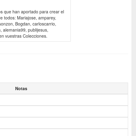
os que han aportado para crear el
re todos: Mariajose, amparey,
esonzon, Bogdan, carloscarrio,
, alemania99, publijesus,
n vuestras Colecciones.
Notas