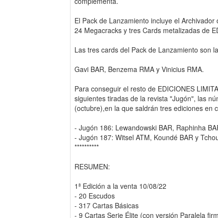
complementa.
El Pack de Lanzamiento incluye el Archivador 
24 Megacracks y tres Cards metalizadas de E
Las tres cards del Pack de Lanzamiento son la
Gavi BAR, Benzema RMA y Vinicius RMA.
Para conseguir el resto de EDICIONES LIMIT
siguientes tiradas de la revista "Jugón", las 
(octubre),en la que saldrán tres ediciones en 
- Jugón 186: Lewandowski BAR, Raphinha BA
- Jugón 187: Witsel ATM, Koundé BAR y Tch
**********
RESUMEN:
1ª Edición a la venta 10/08/22
- 20 Escudos
- 317 Cartas Básicas
- 9 Cartas Serie Élite (con versión Paralela f