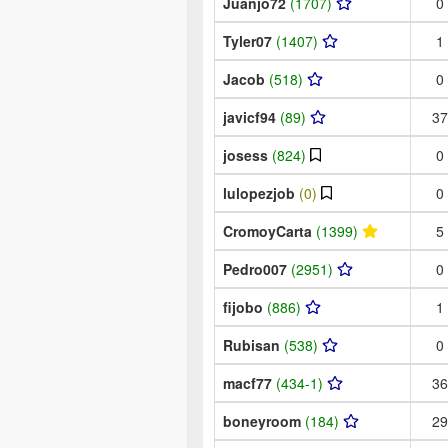
Juanjo72
(1707)
0
Tyler07
(1407)
1
Jacob
(518)
0
javicf94
(89)
37
josess
(824)
0
lulopezjob
(0)
0
CromoyCarta
(1399)
5
Pedro007
(2951)
0
fijobo
(886)
1
Rubisan
(538)
0
macf77
(434-1)
36
boneyroom
(184)
29