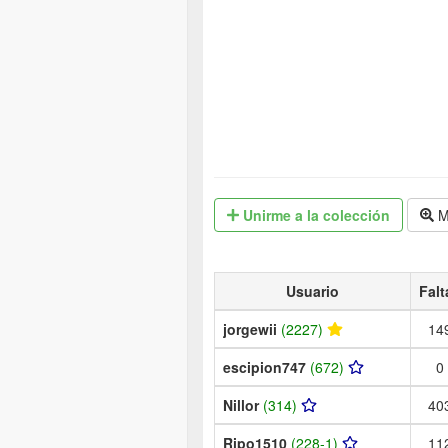
Unirme
a la colección
M
Usuario
Falt
jorgewii
(2227)
14
escipion747
(672)
0
Nillor
(314)
40
Ripo1510
(228-1)
11