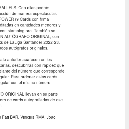
ALLELS. Con ellas podrás
lección de manera espectacular.
 POWER (9 Cards con firma
itadas en cantidades menores y
s con stamping oro. También se
UTION AUTÓGRAFO ORIGINAL, con
cks de LaLiga Santander 2022-23.
ados autógrafos originales.
afo anterior aparecen en los
icarlas, descubrirás con rapidez que
 delante del número que corresponde
egular. Para ordenar estas cards
egular con el mismo número.
 ORIGINAL llevan en su parte
mero de cards autografiadas de ese
:
 Fati BAR, Vinicius RMA, Joao