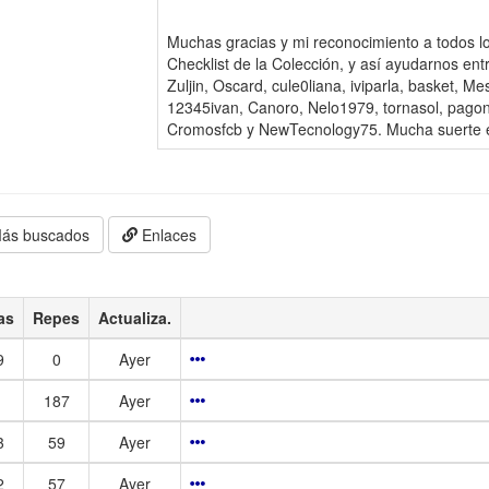
Muchas gracias y mi reconocimiento a todos l
Checklist de la Colección, y así ayudarnos ent
Zuljin, Oscard, cule0liana, iviparla, basket, M
12345ivan, Canoro, Nelo1979, tornasol, pagon
Cromosfcb y NewTecnology75. Mucha suerte e
ás buscados
Enlaces
as
Repes
Actualiza.
9
0
Ayer
187
Ayer
3
59
Ayer
2
57
Ayer