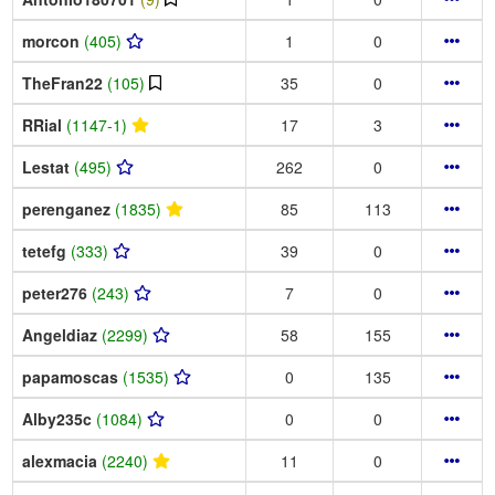
morcon
(405)
1
0
TheFran22
(105)
35
0
RRial
(1147-1)
17
3
Lestat
(495)
262
0
perenganez
(1835)
85
113
tetefg
(333)
39
0
peter276
(243)
7
0
Angeldiaz
(2299)
58
155
papamoscas
(1535)
0
135
Alby235c
(1084)
0
0
alexmacia
(2240)
11
0