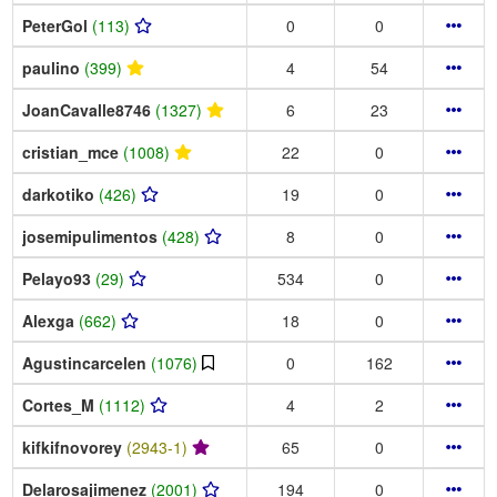
PeterGol
(113)
0
0
paulino
(399)
4
54
JoanCavalle8746
(1327)
6
23
cristian_mce
(1008)
22
0
darkotiko
(426)
19
0
josemipulimentos
(428)
8
0
Pelayo93
(29)
534
0
Alexga
(662)
18
0
Agustincarcelen
(1076)
0
162
Cortes_M
(1112)
4
2
kifkifnovorey
(2943-1)
65
0
Delarosajimenez
(2001)
194
0