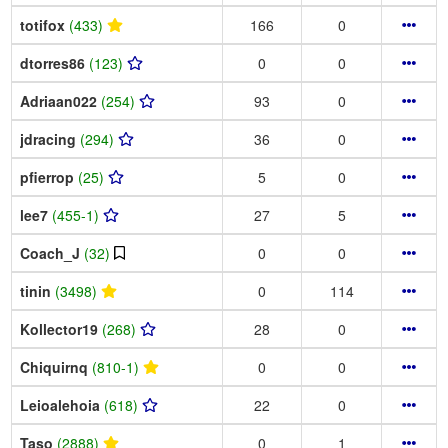
totifox
(433)
166
0
dtorres86
(123)
0
0
Adriaan022
(254)
93
0
jdracing
(294)
36
0
pfierrop
(25)
5
0
lee7
(455-1)
27
5
Coach_J
(32)
0
0
tinin
(3498)
0
114
Kollector19
(268)
28
0
Chiquirnq
(810-1)
0
0
Leioalehoia
(618)
22
0
Taso
(2888)
0
1