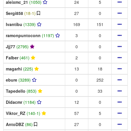
aleixmc_21
(1050)
24
5
Sergi858
(18-1)
27
0
Ivantibu
(1339)
169
151
ramonpuntoconn
(1197)
3
0
Jjj77
(2795)
0
0
Falber
(461)
2
0
magarhi
(225)
13
18
ebure
(3289)
0
252
Tapedello
(853)
0
33
Didacmr
(1184)
12
0
Viktor_RZ
(140-1)
57
5
AntoDBZ
(86)
27
0