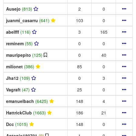
Ausejo
(813)
2
0
juanmi_casarru
(641)
103
0
abelfff
(116)
3
165
reminem
(55)
0
0
mauripepito
(125)
0
40
milionet
(386)
85
0
Jha12
(109)
0
3
Vagraft
(47)
25
0
emanuelbach
(6425)
148
4
HattrickClub
(1663)
186
21
Dcc
(1015)
148
0
Antonio180701
(9)
1
0