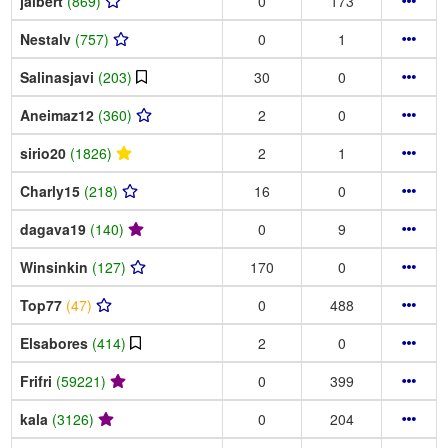
jalbert
(869)
0
173
Nestalv
(757)
0
1
Salinasjavi
(203)
30
0
Aneimaz12
(360)
2
0
sirio20
(1826)
2
1
Charly15
(218)
16
0
dagava19
(140)
0
9
Winsinkin
(127)
170
0
Top77
(47)
0
488
Elsabores
(414)
2
0
Frifri
(59221)
0
399
kala
(3126)
0
204