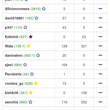
Aficioncromos
(2816)
2
0
david16891
(162)
37
0
p347
(110)
43
0
Kelerick
(837)
0
23
Wala
(139-1)
128
321
danivalero
(483-1)
25
0
ajavi
(684)
104
0
Pacobetis
(42)
1
0
cromos_gc
(628)
13
0
bieldcf6
(361)
0
136
sanchis
(880)
116
252