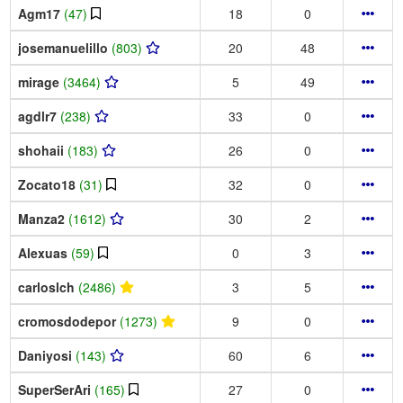
Agm17
(47)
18
0
josemanuelillo
(803)
20
48
mirage
(3464)
5
49
agdlr7
(238)
33
0
shohaii
(183)
26
0
Zocato18
(31)
32
0
Manza2
(1612)
30
2
Alexuas
(59)
0
3
carloslch
(2486)
3
5
cromosdodepor
(1273)
9
0
Daniyosi
(143)
60
6
SuperSerAri
(165)
27
0