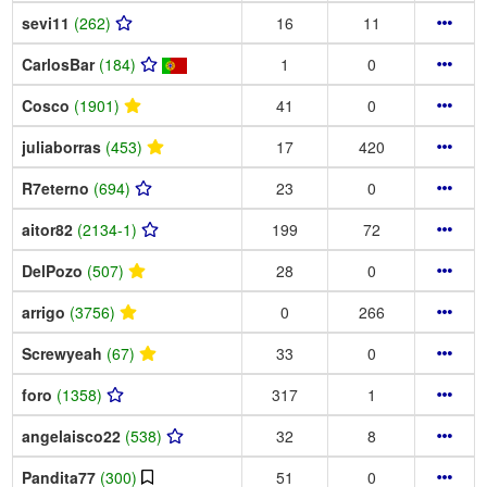
sevi11
(262)
16
11
CarlosBar
(184)
1
0
Cosco
(1901)
41
0
juliaborras
(453)
17
420
R7eterno
(694)
23
0
aitor82
(2134-1)
199
72
DelPozo
(507)
28
0
arrigo
(3756)
0
266
Screwyeah
(67)
33
0
foro
(1358)
317
1
angelaisco22
(538)
32
8
Pandita77
(300)
51
0