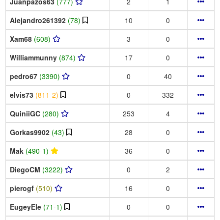
Juanpazos63
(777)
2
1
Alejandro261392
(78)
10
0
Xam68
(608)
3
0
Williammunny
(874)
17
0
pedro67
(3390)
0
40
elvis73
(811-2)
0
332
QuiniiGC
(280)
253
4
Gorkas9902
(43)
28
0
Mak
(490-1)
36
0
DiegoCM
(3222)
0
2
pierogf
(510)
16
0
EugeyEle
(71-1)
0
0