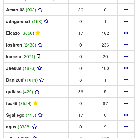
Amarti03
(903)
36
0
adrigarciia3
(153)
0
1
Elcazo
(3656)
17
162
jositren
(2430)
0
236
kameni
(3071)
0
20
Jhesus
(1873)
0
100
Dani20rf
(1014)
3
1
quikiss
(420)
36
5
faa45
(3524)
0
67
Sgallego
(415)
17
0
agus
(3388)
0
9