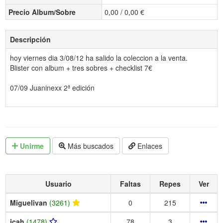
Precio Album/Sobre
0,00 / 0,00 €
Descripción
hoy viernes dia 3/08/12 ha salido la coleccion a la venta.
Blister con album + tres sobres + checklist 7€
07/09 Juaninexx 2ª edición
Unirme
Más buscados
Enlaces
Usuario
Faltas
Repes
Ver
Miguelivan
(3261)
0
215
jcah
(1478)
78
3