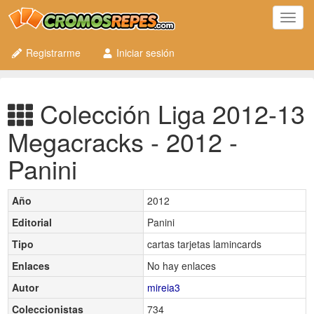
Toggl
navig
Registrarme
Iniciar sesión
Colección Liga 2012-13
Megacracks - 2012 -
Panini
Año
2012
Editorial
Panini
Tipo
cartas tarjetas lamincards
Enlaces
No hay enlaces
Autor
mireia3
Coleccionistas
734