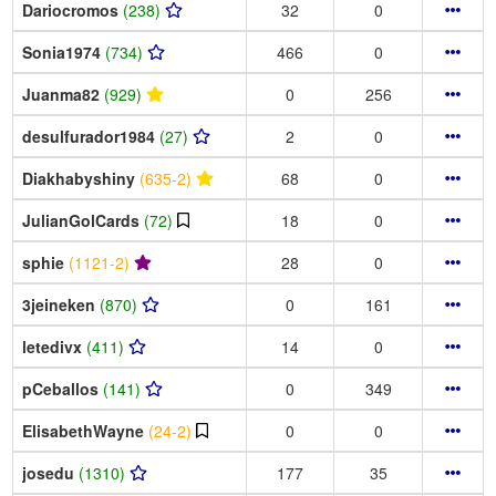
Dariocromos
(238)
32
0
Sonia1974
(734)
466
0
Juanma82
(929)
0
256
desulfurador1984
(27)
2
0
Diakhabyshiny
(635-2)
68
0
JulianGolCards
(72)
18
0
sphie
(1121-2)
28
0
3jeineken
(870)
0
161
letedivx
(411)
14
0
pCeballos
(141)
0
349
ElisabethWayne
(24-2)
0
0
josedu
(1310)
177
35