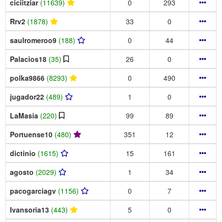
ciciitziar
(11639)
0
293
Rrv2
(1878)
33
0
saulromeroo9
(188)
0
44
Palacios18
(35)
26
0
polka9866
(8293)
0
490
jugador22
(489)
1
0
LaMasia
(220)
99
89
Portuense10
(480)
351
12
dictinio
(1615)
15
161
agosto
(2029)
1
34
pacogarciagv
(1156)
0
7
Ivansoria13
(443)
5
0