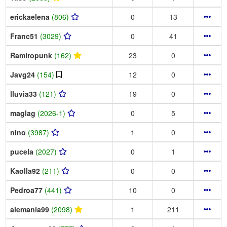
erickaelena
(806)
0
13
Franc51
(3029)
0
41
Ramiropunk
(162)
23
0
Javg24
(154)
12
0
lluvia33
(121)
19
0
maglag
(2026-1)
0
5
nino
(3987)
1
0
pucela
(2027)
0
1
Kaolla92
(211)
0
0
Pedroa77
(441)
10
0
alemania99
(2098)
1
211