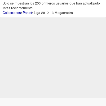
Solo se muestran los 200 primeros usuarios que han actualizado
listas recientemente
Colecciones
>
Panini
>
Liga 2012-13 Megacracks
Aviso Legal -
Política de Privacidad y Condiciones de uso -
Política de
Cookies -
Ayuda
.
.