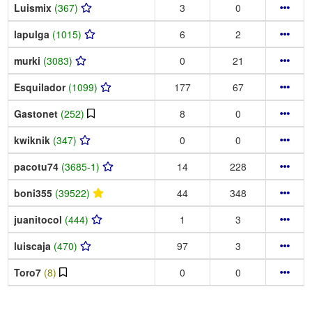
Luismix
(367)
3
0
lapulga
(1015)
6
2
murki
(3083)
0
21
Esquilador
(1099)
177
67
Gastonet
(252)
8
0
kwiknik
(347)
0
0
pacotu74
(3685-1)
14
228
boni355
(39522)
44
348
juanitocol
(444)
1
3
luiscaja
(470)
97
3
Toro7
(8)
0
0