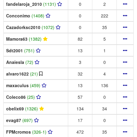
fandelaroja_2010
(1131)
0
2
Conconimo
(1408)
0
222
Cazadorksc2010
(1072)
0
35
Mamora63
(1382)
82
5
Sdt2001
(751)
13
1
Anaiesla
(72)
3
0
alvaro1622
(21)
32
4
maxaculus
(459)
13
136
Coleco86
(25)
57
0
obelix69
(1326)
134
34
evag87
(697)
17
0
FPMcromos
(326-1)
472
35