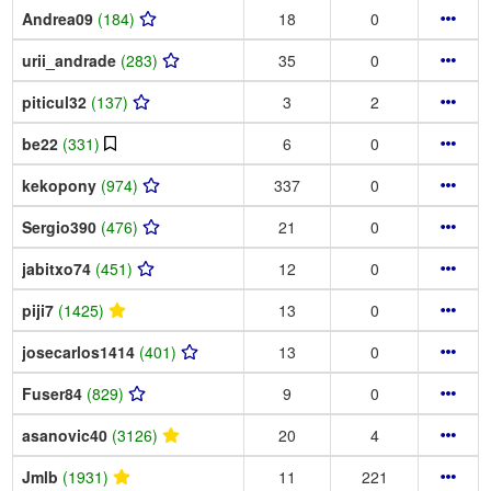
Andrea09
(184)
18
0
urii_andrade
(283)
35
0
piticul32
(137)
3
2
be22
(331)
6
0
kekopony
(974)
337
0
Sergio390
(476)
21
0
jabitxo74
(451)
12
0
piji7
(1425)
13
0
josecarlos1414
(401)
13
0
Fuser84
(829)
9
0
asanovic40
(3126)
20
4
Jmlb
(1931)
11
221