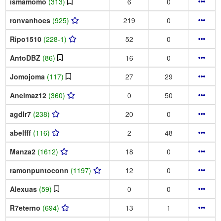
ismamomo
(313)
6
0
ronvanhoes
(925)
219
0
Ripo1510
(228-1)
52
0
AntoDBZ
(86)
16
0
Jomojoma
(117)
27
29
Aneimaz12
(360)
0
50
agdlr7
(238)
20
0
abelfff
(116)
2
48
Manza2
(1612)
18
0
ramonpuntoconn
(1197)
12
0
Alexuas
(59)
0
0
R7eterno
(694)
13
1