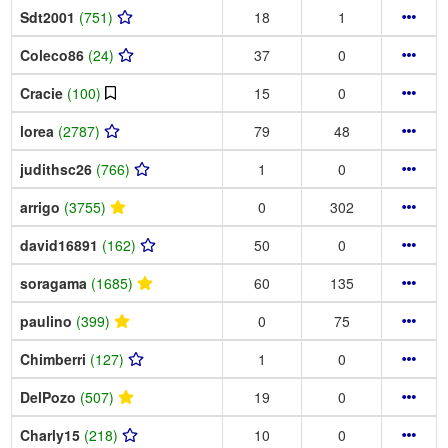
Sdt2001
(751)
18
1
Coleco86
(24)
37
0
Cracie
(100)
15
0
lorea
(2787)
79
48
judithsc26
(766)
1
0
arrigo
(3755)
0
302
david16891
(162)
50
0
soragama
(1685)
60
135
paulino
(399)
0
75
Chimberri
(127)
1
0
DelPozo
(507)
19
0
Charly15
(218)
10
0