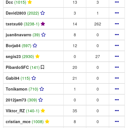
Dcc
(1015)
13
3
David2803
(2022)
3
1
txetxu60
(3238-1)
14
262
juan8navarro
(39)
8
0
Borja84
(597)
12
0
segis23
(2930)
0
27
PibardoSFC
(141)
20
0
Gabi94
(115)
21
0
Tonikamon
(710)
1
0
2012jam73
(309)
0
0
Viktor_RZ
(140-1)
35
0
cristian_mce
(1008)
8
0