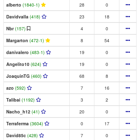
alberto
(1840-1)
28
0
Davidvalla
(418)
23
18
Nbr
(157)
4
0
Margarton
(472-1)
8
54
danivalero
(483-1)
19
0
Angelito10
(624)
19
0
JoaquinTG
(460)
68
8
azo
(592)
7
16
Talibai
(1192)
3
2
Nacho_h12
(41)
20
0
Terraferma
(3604)
0
17
David85c
(428)
7
0