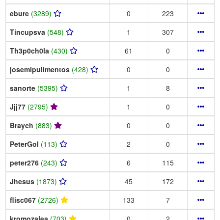
ebure
(3289)
0
223
Tincupsva
(548)
1
307
Th3p0ch0la
(430)
61
0
josemipulimentos
(428)
0
0
sanorte
(5395)
1
8
Jjj77
(2795)
1
0
Braych
(883)
0
0
PeterGol
(113)
2
0
peter276
(243)
6
115
Jhesus
(1873)
45
172
flisc067
(2726)
133
7
kromozalea
(703)
0
2