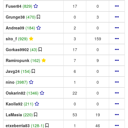
Fuser84
(829)
17
0
Grunge38
(470)
0
3
Andrea09
(184)
2
0
sito_f
(929)
3
159
Gorkas9902
(43)
17
0
Ramiropunk
(162)
7
9
Javg24
(154)
6
0
nino
(3987)
1
0
Oskarin82
(1346)
22
0
Kaolla92
(211)
0
0
LaMasia
(220)
53
19
etxeberria83
(128-1)
1
46