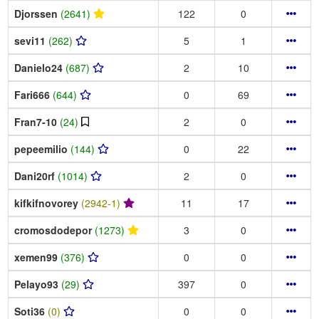
Djorssen
(2641)
122
0
sevi11
(262)
5
1
Danielo24
(687)
2
10
Fari666
(644)
0
69
Fran7-10
(24)
2
0
pepeemilio
(144)
0
22
Dani20rf
(1014)
2
0
kifkifnovorey
(2942-1)
11
17
cromosdodepor
(1273)
3
0
xemen99
(376)
0
0
Pelayo93
(29)
397
0
Soti36
(0)
0
0