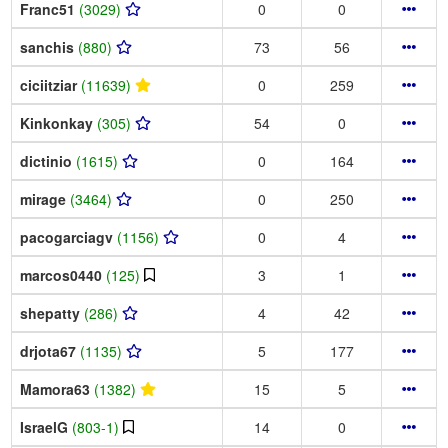
Franc51
(3029)
0
0
sanchis
(880)
73
56
ciciitziar
(11639)
0
259
Kinkonkay
(305)
54
0
dictinio
(1615)
0
164
mirage
(3464)
0
250
pacogarciagv
(1156)
0
4
marcos0440
(125)
3
1
shepatty
(286)
4
42
drjota67
(1135)
5
177
Mamora63
(1382)
15
5
IsraelG
(803-1)
14
0