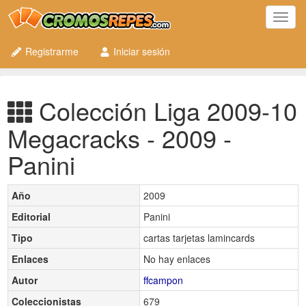
Toggl
navig
Registrarme
Iniciar sesión
Colección Liga 2009-10
Megacracks - 2009 -
Panini
Año
2009
Editorial
Panini
Tipo
cartas tarjetas lamincards
Enlaces
No hay enlaces
Autor
ffcampon
Coleccionistas
679