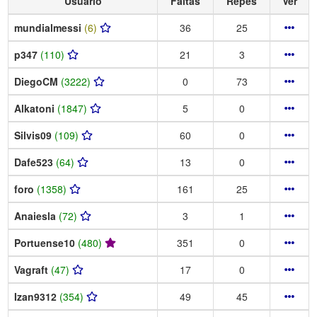
Usuario
Faltas
Repes
Ver
mundialmessi
(6)
36
25
p347
(110)
21
3
DiegoCM
(3222)
0
73
Alkatoni
(1847)
5
0
Silvis09
(109)
60
0
Dafe523
(64)
13
0
foro
(1358)
161
25
Anaiesla
(72)
3
1
Portuense10
(480)
351
0
Vagraft
(47)
17
0
Izan9312
(354)
49
45