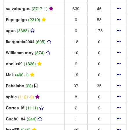
salvaburgos
(2717-1)
339
46
Pepegalgo
(2310)
0
53
agus
(3388)
0
178
Ikergarcia2004
(605)
18
0
Williammunny
(874)
10
0
obelix69
(1326)
6
0
Mak
(490-1)
19
0
Pabalabo
(26)
37
35
sphie
(1121-2)
8
0
Cortes_M
(1111)
2
2
Cuch0_84
(244)
1
0
IvanFB
(649)
40
0