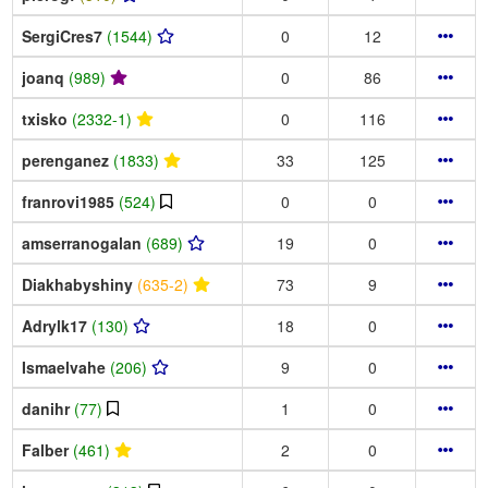
SergiCres7
(1544)
0
12
joanq
(989)
0
86
txisko
(2332-1)
0
116
perenganez
(1833)
33
125
franrovi1985
(524)
0
0
amserranogalan
(689)
19
0
Diakhabyshiny
(635-2)
73
9
Adrylk17
(130)
18
0
Ismaelvahe
(206)
9
0
danihr
(77)
1
0
Falber
(461)
2
0