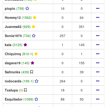
piopio
(758)
16
0
Hommy12
(1562)
0
64
Juanma82
(929)
0
351
Sonia1974
(734)
257
0
kala
(3125)
1
145
Chiquirnq
(810-1)
0
1
dagava19
(140)
0
155
Saltrunks
(439)
0
39
todocards
(195-1)
264
0
Txalupa
(0)
18
0
Esquilador
(1099)
88
50