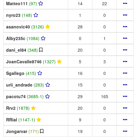
Matteo111
(97)
14
22
nyro23
(148)
1
0
asanovic40
(3126)
28
0
Alby235c
(1084)
0
1
dani_el84
(348)
20
0
JoanCavalle8746
(1327)
5
3
Sgallego
(415)
16
0
urii_andrade
(283)
15
0
pacotu74
(3685-1)
29
165
Rrv2
(1878)
20
0
RRial
(1147-1)
9
0
Jongarvar
(171)
19
0