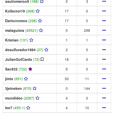
saulromeroo9
(188)
0
3
Kollector19
(268)
17
0
Dariocromos
(238)
17
0
malaguista
(45521)
0
298
Kristian
(131)
1
1
desulfurador1984
(27)
2
0
JulianGolCards
(72)
18
0
Sac932
(722)
9
0
jimix
(651)
30
11
3jeineken
(870)
0
144
mundideo
(2287)
4
0
lee7
(455-1)
4
10