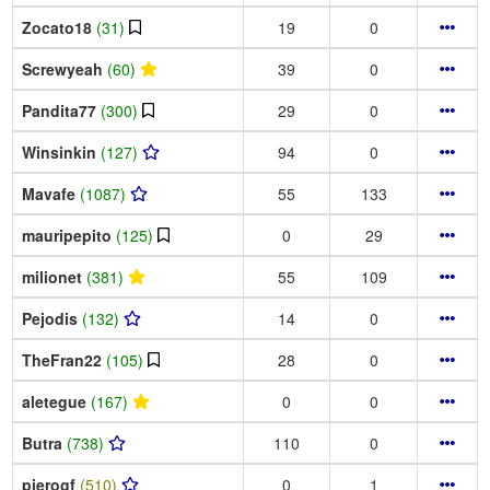
Zocato18
(31)
19
0
Screwyeah
(60)
39
0
Pandita77
(300)
29
0
Winsinkin
(127)
94
0
Mavafe
(1087)
55
133
mauripepito
(125)
0
29
milionet
(381)
55
109
Pejodis
(132)
14
0
TheFran22
(105)
28
0
aletegue
(167)
0
0
Butra
(738)
110
0
pierogf
(510)
0
1