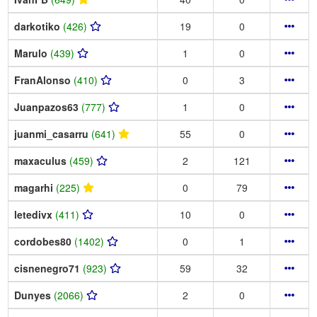
darkotiko
(426)
19
0
Marulo
(439)
1
0
FranAlonso
(410)
0
3
Juanpazos63
(777)
1
0
juanmi_casarru
(641)
55
0
maxaculus
(459)
2
121
magarhi
(225)
0
79
letedivx
(411)
10
0
cordobes80
(1402)
0
1
cisnenegro71
(923)
59
32
Dunyes
(2066)
2
0