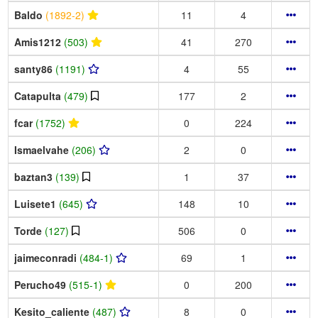
Baldo
(1892-2)
11
4
Amis1212
(503)
41
270
santy86
(1191)
4
55
Catapulta
(479)
177
2
fcar
(1752)
0
224
Ismaelvahe
(206)
2
0
baztan3
(139)
1
37
Luisete1
(645)
148
10
Torde
(127)
506
0
jaimeconradi
(484-1)
69
1
Perucho49
(515-1)
0
200
Kesito_caliente
(487)
8
0