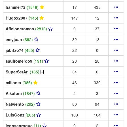
hammer72
(1846)
17
438
Hugox2007
(145)
147
12
Aficioncromos
(2816)
0
37
emyjuan
(692)
32
18
jabitxo74
(455)
22
0
saulromeroo9
(191)
23
28
SuperSerAri
(165)
34
0
milionet
(386)
46
330
Alkatoni
(1847)
4
3
Nalviento
(292)
80
94
LuisGonz
(205)
109
164
leonsanroque
(11)
0
2