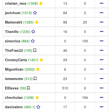
cristian_mce
(1008)
13
0
javichuet
(1013)
84
2
Mamora63
(1383)
88
25
Titanillo
(1235)
16
0
sinectica
(884)
0
105
TheFran22
(105)
46
0
CromoyCarta
(1401)
29
0
Miguelivan
(3262)
6
2
ismamomo
(313)
23
1
ElDavas
(59)
510
0
chechulan
(1436)
0
184
danivalero
(483-1)
17
0