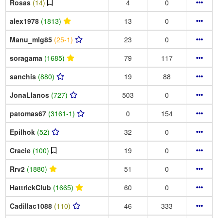
Rosas
(14)
4
0
alex1978
(1813)
13
0
Manu_mlg85
(25-1)
23
0
soragama
(1685)
79
117
sanchis
(880)
19
88
JonaLlanos
(727)
503
0
patomas67
(3161-1)
0
154
Epilhok
(52)
32
0
Cracie
(100)
19
0
Rrv2
(1880)
51
0
HattrickClub
(1665)
60
0
Cadillac1088
(110)
46
333