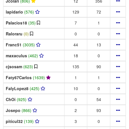
Jcolari
(806)
12
356
lapidario
(576)
129
72
Palacios18
(35)
7
1
Raloraru
(0)
0
0
Franc51
(3035)
44
13
maxaculus
(462)
18
0
cjsosam
(623)
135
90
Faty67Carlos
(1639)
1
1
FalyLopez8
(425)
10
0
ChOi
(925)
0
54
Josepo
(866)
2
93
piticul32
(139)
3
0