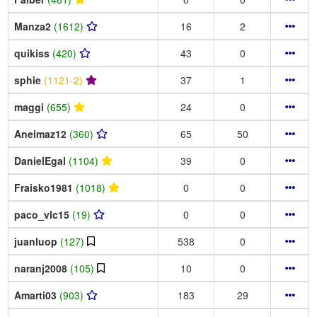
Manza2
(1612)
16
2
quikiss
(420)
43
0
sphie
(1121-2)
37
1
maggi
(655)
24
0
Aneimaz12
(360)
65
50
DanielEgal
(1104)
39
0
Fraisko1981
(1018)
0
0
paco_vlc15
(19)
0
0
juanluop
(127)
538
0
naranj2008
(105)
10
0
Amarti03
(903)
183
29