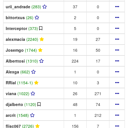
urii_andrade
(283)
37
0
bittortxus
(26)
2
0
Interceptor
(373)
5
0
alexmacia
(2240)
19
27
Josemgo
(1744)
16
50
Alberttosi
(1310)
224
17
Alexga
(662)
1
0
RRial
(1154-1)
10
3
viana
(1022)
26
271
djalberto
(1120)
48
74
arcrit
(1548)
1
212
flisc067
(2726)
156
7