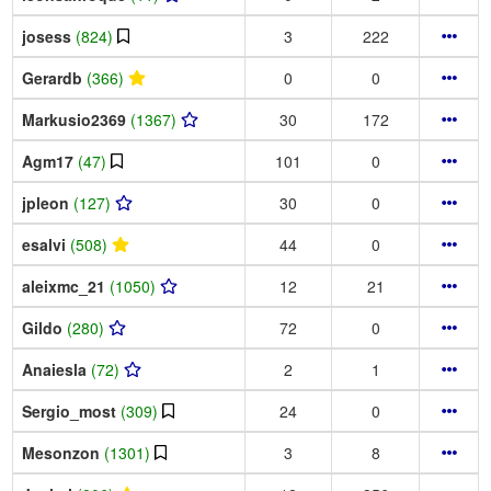
josess
(824)
3
222
Gerardb
(366)
0
0
Markusio2369
(1367)
30
172
Agm17
(47)
101
0
jpleon
(127)
30
0
esalvi
(508)
44
0
aleixmc_21
(1050)
12
21
Gildo
(280)
72
0
Anaiesla
(72)
2
1
Sergio_most
(309)
24
0
Mesonzon
(1301)
3
8