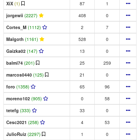
XiX
(1)
87
1
jorgewii
(2227)
408
0
Cortes_M
(1112)
2
7
Malgoth
(1161)
528
0
Gaizka02
(147)
13
0
balmi74
(201)
25
259
marcos0440
(125)
21
0
foro
(1358)
65
96
moreno102
(905)
0
58
tetefg
(333)
33
0
Cesc2021
(258)
4
53
JulioRuiz
(2297)
1
0