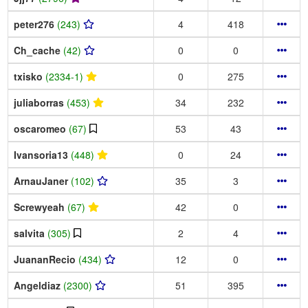
peter276
(243)
4
418
Ch_cache
(42)
0
0
txisko
(2334-1)
0
275
juliaborras
(453)
34
232
oscaromeo
(67)
53
43
Ivansoria13
(448)
0
24
ArnauJaner
(102)
35
3
Screwyeah
(67)
42
0
salvita
(305)
2
4
JuananRecio
(434)
12
0
Angeldiaz
(2300)
51
395