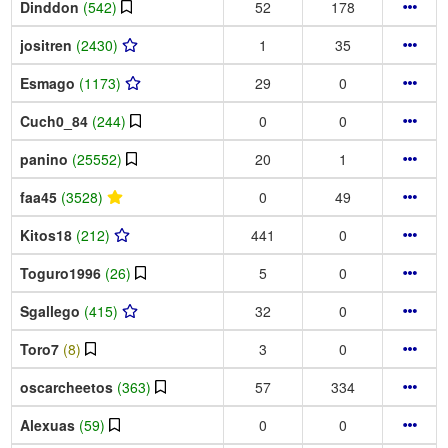
Dinddon
(542)
52
178
jositren
(2430)
1
35
Esmago
(1173)
29
0
Cuch0_84
(244)
0
0
panino
(25552)
20
1
faa45
(3528)
0
49
Kitos18
(212)
441
0
Toguro1996
(26)
5
0
Sgallego
(415)
32
0
Toro7
(8)
3
0
oscarcheetos
(363)
57
334
Alexuas
(59)
0
0