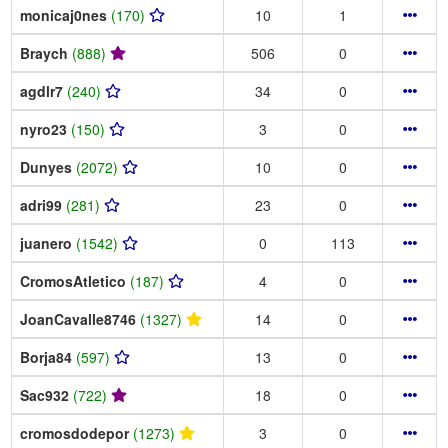
monicaj0nes
(170)
10
1
Braych
(888)
506
0
agdlr7
(240)
34
0
nyro23
(150)
3
0
Dunyes
(2072)
10
0
adri99
(281)
23
0
juanero
(1542)
0
113
CromosAtletico
(187)
4
0
JoanCavalle8746
(1327)
14
0
Borja84
(597)
13
0
Sac932
(722)
18
0
cromosdodepor
(1273)
3
0