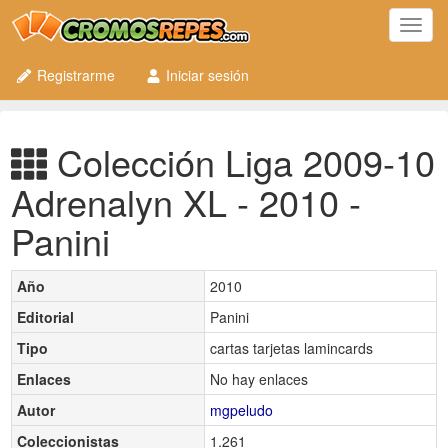
Toggl
navig
Registrarme
Iniciar sesión
Colección Liga 2009-10
Adrenalyn XL - 2010 -
Panini
Año
2010
Editorial
Panini
Tipo
cartas tarjetas lamincards
Enlaces
No hay enlaces
Autor
mgpeludo
Coleccionistas
1.261