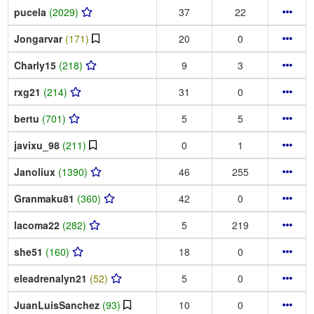
pucela
(2029)
37
22
Jongarvar
(171)
20
0
Charly15
(218)
9
3
rxg21
(214)
31
0
bertu
(701)
5
5
javixu_98
(211)
0
1
Janoliux
(1390)
46
255
Granmaku81
(360)
42
0
lacoma22
(282)
5
219
she51
(160)
18
0
eleadrenalyn21
(52)
5
0
JuanLuisSanchez
(93)
10
0