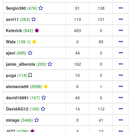
Sergio390
(476)
91
138
sevi11
(263)
119
131
Kelerick
(842)
483
0
Wala
(139-1)
0
85
ajavi
(685)
44
0
jaime_alberola
(200)
162
0
puga
(118)
10
0
alemania99
(2098)
6
1
david16891
(167)
46
0
DavidAG12
(100)
14
112
mirage
(3466)
0
41
Jjj77
(2796)
4
12