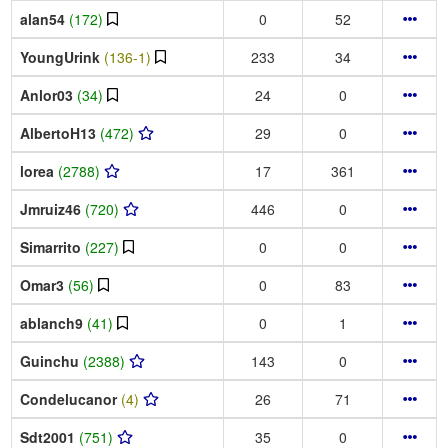
alan54
(172)
0
52
YoungUrink
(136-1)
233
34
Anlor03
(34)
24
0
AlbertoH13
(472)
29
0
lorea
(2788)
17
361
Jmruiz46
(720)
446
0
Simarrito
(227)
0
0
Omar3
(56)
0
83
ablanch9
(41)
0
1
Guinchu
(2388)
143
0
Condelucanor
(4)
26
71
Sdt2001
(751)
35
0