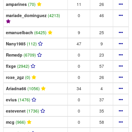
amparines
(70)
11
26
mariade_dominguez
(4213)
0
46
emanuelbach
(6425)
9
25
Nany1985
(112)
47
9
Remedp
(6709)
0
23
flxge
(2942)
0
57
roxe_zgz
(0)
0
26
Ariadna66
(1056)
34
4
evius
(1476)
0
37
estevenet
(1736)
0
35
mcg
(966)
0
58