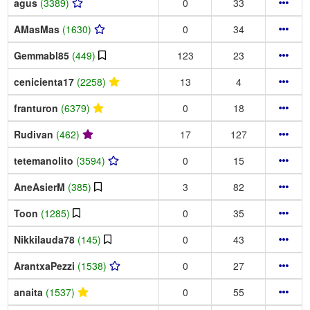
agus
(3389)
0
33
AMasMas
(1630)
0
34
Gemmabl85
(449)
123
23
cenicienta17
(2258)
13
4
franturon
(6379)
0
18
Rudivan
(462)
17
127
tetemanolito
(3594)
0
15
AneAsierM
(385)
3
82
Toon
(1285)
0
35
Nikkilauda78
(145)
0
43
ArantxaPezzi
(1538)
0
27
anaita
(1537)
0
55