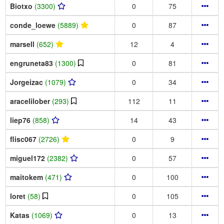
Biotxo
(3300)
0
75
conde_loewe
(5889)
0
87
marsell
(652)
12
4
engruneta83
(1300)
0
81
Jorgeizac
(1079)
0
34
aracelilober
(293)
112
11
liep76
(858)
14
43
flisc067
(2726)
0
9
miguel172
(2382)
0
57
maitokem
(471)
0
100
loret
(58)
0
105
Katas
(1069)
0
13