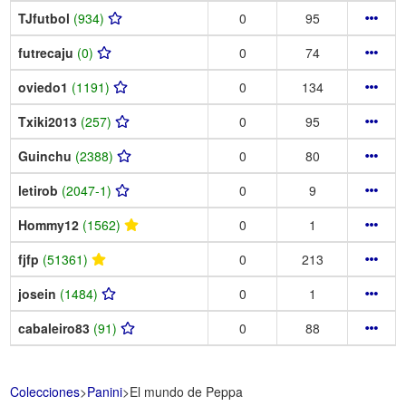
TJfutbol
(934)
0
95
futrecaju
(0)
0
74
oviedo1
(1191)
0
134
Txiki2013
(257)
0
95
Guinchu
(2388)
0
80
letirob
(2047-1)
0
9
Hommy12
(1562)
0
1
fjfp
(51361)
0
213
josein
(1484)
0
1
cabaleiro83
(91)
0
88
Colecciones
>
Panini
>
El mundo de Peppa