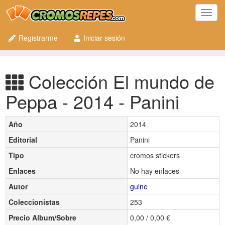
Toggl
navig
Registrarme
Iniciar sesión
Colección El mundo de
Peppa - 2014 - Panini
Año
2014
Editorial
Panini
Tipo
cromos stickers
Enlaces
No hay enlaces
Autor
guine
Coleccionistas
253
Precio Album/Sobre
0,00 / 0,00 €