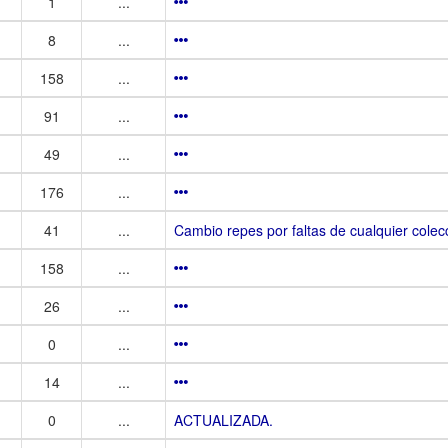
1
...
8
...
158
...
91
...
49
...
176
...
41
...
Cambio repes por faltas de cualquier colec
158
...
26
...
0
...
14
...
0
...
ACTUALIZADA.