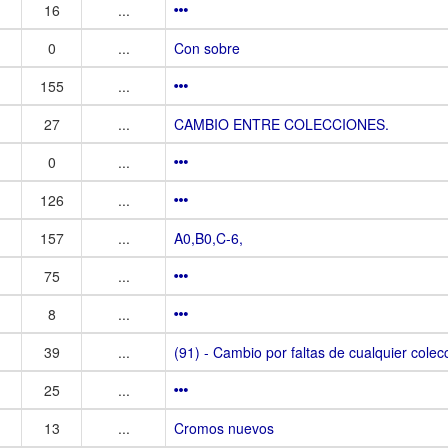
16
...
0
...
Con sobre
155
...
27
...
CAMBIO ENTRE COLECCIONES.
0
...
126
...
157
...
A0,B0,C-6,
75
...
8
...
39
...
(91) - Cambio por faltas de cualquier colec
25
...
13
...
Cromos nuevos