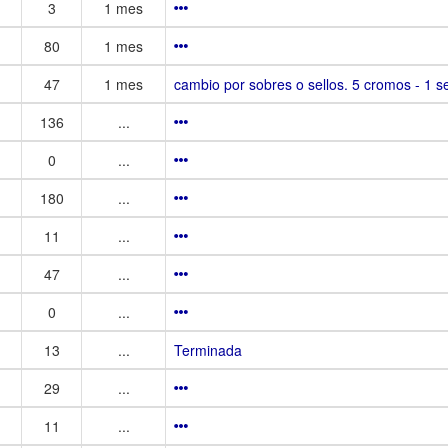
3
1 mes
80
1 mes
47
1 mes
cambio por sobres o sellos. 5 cromos - 1 se
136
...
0
...
180
...
11
...
47
...
0
...
13
...
Terminada
29
...
11
...