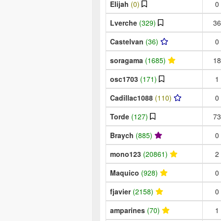
Elijah
(0)
0
Lverche
(329)
36
Castelvan
(36)
0
soragama
(1685)
18
osc1703
(171)
1
Cadillac1088
(110)
0
Torde
(127)
73
Braych
(885)
0
mono123
(20861)
2
Maquico
(928)
0
fjavier
(2158)
0
amparines
(70)
1