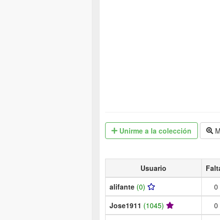
Unirme
a la colección
M
Usuario
Falt
alifante
(0)
0
Jose1911
(1045)
0