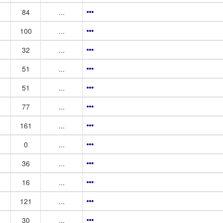
84
...
100
...
32
...
51
...
51
...
77
...
161
...
0
...
36
...
16
...
121
...
30
...