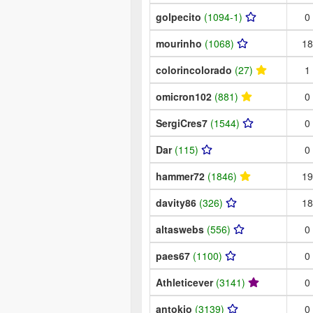
golpecito
(1094-1)
0
mourinho
(1068)
18
colorincolorado
(27)
1
omicron102
(881)
0
SergiCres7
(1544)
0
Dar
(115)
0
hammer72
(1846)
19
davity86
(326)
18
altaswebs
(556)
0
paes67
(1100)
0
Athleticever
(3141)
0
antokio
(3139)
0