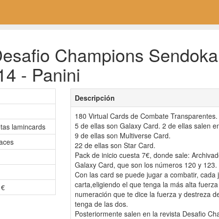
esafio Champions Sendokai.
4 - Panini
Descripción
180 Virtual Cards de Combate Transparentes.
5 de ellas son Galaxy Card. 2 de ellas salen en
etas lamincards
9 de ellas son Multiverse Card.
aces
22 de ellas son Star Card.
Pack de inicio cuesta 7€, donde sale: Archivad
Galaxy Card, que son los números 120 y 123.
Con las card se puede jugar a combatir, cada 
carta,eligiendo el que tenga la más alta fuerz
 €
numeración que te dice la fuerza y destreza 
tenga de las dos.
Posteriormente salen en la revista Desafio C