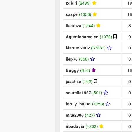
txibiri
(2435)
18
saspe
(1356)
18
llaranza
(1544)
8
Agustincarcelen
(1076)
0
Manuel2002
(67631)
0
liep76
(858)
3
Buggy
(810)
16
jcastizo
(192)
0
scutella1967
(591)
0
feo_y_bajito
(1953)
0
mite2006
(427)
0
ribadavia
(1232)
0