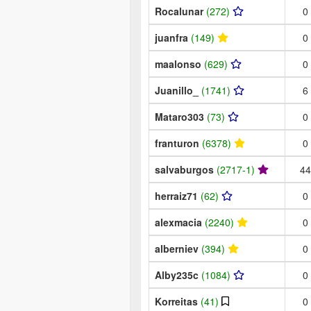
Rocalunar
(272)
0
juanfra
(149)
0
maalonso
(629)
0
Juanillo_
(1741)
6
Mataro303
(73)
0
franturon
(6378)
0
salvaburgos
(2717-1)
44
herraiz71
(62)
0
alexmacia
(2240)
0
alberniev
(394)
0
Alby235c
(1084)
0
Korreitas
(41)
0