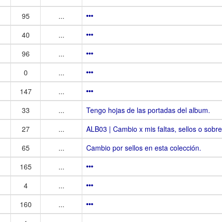
95
...
40
...
96
...
0
...
147
...
33
...
Tengo hojas de las portadas del album.
27
...
ALB03 | Cambio x mis faltas, sellos o sobres
65
...
Cambio por sellos en esta colección.
165
...
4
...
160
...