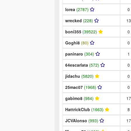
lorea
(2787)
0
wrecked
(228)
13
boni355
(39522)
0
Goghi8
(80)
0
paninaro
(304)
1
64escarlata
(572)
0
jidachu
(5820)
0
25mac07
(1968)
0
gabimo8
(984)
17
HattrickClub
(1663)
8
JCVAlonso
(993)
17