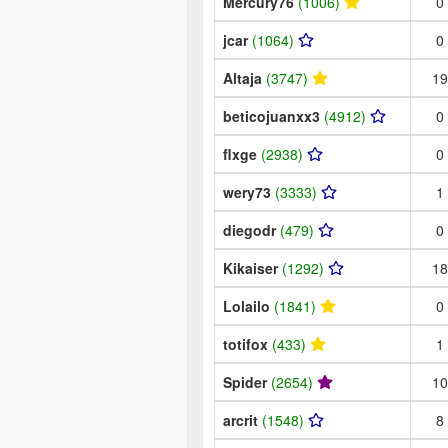
Mercury76
(1006)
0
jcar
(1064)
0
Altaja
(3747)
19
beticojuanxx3
(4912)
0
flxge
(2938)
0
wery73
(3333)
1
diegodr
(479)
0
Kikaiser
(1292)
18
Lolailo
(1841)
0
totifox
(433)
1
Spider
(2654)
10
arcrit
(1548)
8