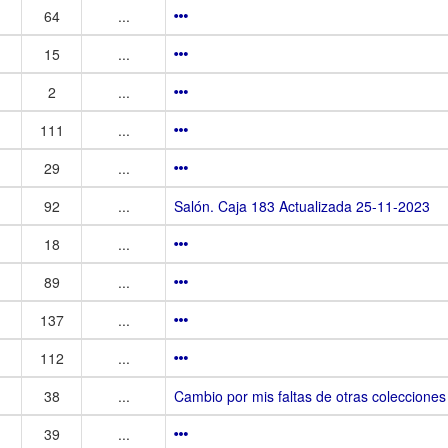
64
...
15
...
2
...
111
...
29
...
92
...
Salón. Caja 183 Actualizada 25-11-2023
18
...
89
...
137
...
112
...
38
...
Cambio por mis faltas de otras colecciones
39
...