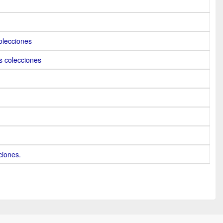
olecciones
as colecciones
ciones.
 -
Ayuda
.
.