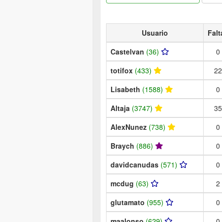
Usuario
Falt
Castelvan
(36)
0
totifox
(433)
22
Lisabeth
(1588)
0
Altaja
(3747)
35
AlexNunez
(738)
0
Braych
(886)
0
davidcanudas
(571)
0
mcdug
(63)
2
glutamato
(955)
0
maalonso
(629)
0