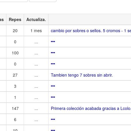
as
Repes
Actualiza.
20
1 mes
cambio por sobres o sellos. 5 cromos - 1 se
0
...
100
...
0
...
27
...
Tambien tengo 7 sobres sin abrir.
3
...
1
...
147
...
Primera colección acabada gracias a Lcolo
6
...
10
...