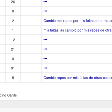
26
...
0
...
2
...
Cambio mis repes por mis faltas de otras c
1
...
mis faltas las cambio por mis repes de otr
12
...
21
...
0
...
91
...
5
...
Cambio repes por mis faltas de otras colec
ading Cards
gal -
Política de Privacidad y Condiciones de uso -
Política de Cookies