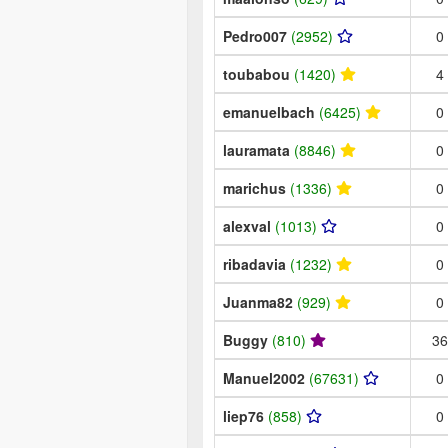
Pedro007
(2952)
0
toubabou
(1420)
4
emanuelbach
(6425)
0
lauramata
(8846)
0
marichus
(1336)
0
alexval
(1013)
0
ribadavia
(1232)
0
Juanma82
(929)
0
Buggy
(810)
36
Manuel2002
(67631)
0
liep76
(858)
0