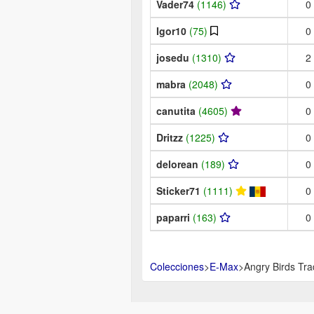
Vader74
(1146)
0
Igor10
(75)
0
josedu
(1310)
2
mabra
(2048)
0
canutita
(4605)
0
Dritzz
(1225)
0
delorean
(189)
0
Sticker71
(1111)
0
paparri
(163)
0
Colecciones
>
E-Max
>
Angry Birds Tr
Aviso Le